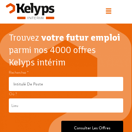
Trouvez
votre futur emploi
parmi nos 4000 offres
Kelyps intérim
Recherchez
*
Où ?