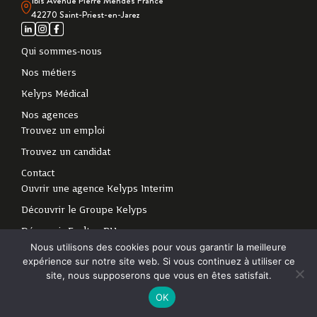
1bis Avenue Pierre Mendès France
42270 Saint-Priest-en-Jarez
Qui sommes-nous
Nos métiers
Kelyps Médical
Nos agences
Trouvez un emploi
Trouvez un candidat
Contact
Ouvrir une agence Kelyps Interim
Découvrir le Groupe Kelyps
Découvrir Exaltan RH
Nous utilisons des cookies pour vous garantir la meilleure
expérience sur notre site web. Si vous continuez à utiliser ce
2024 - Tous droits
Politique de protection des données personnelles
-
site, nous supposerons que vous en êtes satisfait.
réservés
Mentions légales
OK