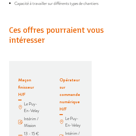
Capacité à travailler sur différents types de chantiers
Ces offres pourraient vous
intéresser
Maçon
Opérateur
finisseur
sur
H/F
commande
numérique
Le Puy-
H/F
En-Velay
Le Puy-
Intérim /
En-Velay
Mission
Intérim /
13 - 15 €