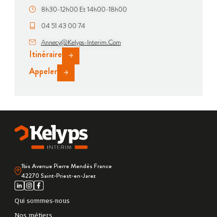
8h30-12h00 Et 14h00-18h00
04 51 43 00 74
Annecy@kelyps-Interim.com
Itinéraire
Appeler
1bis Avenue Pierre Mendès France
42270 Saint-Priest-en-Jarez
Qui sommes-nous
Nos métiers