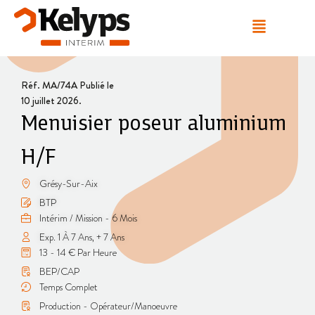
Réf. MA/74A Publié le
10 juillet 2026.
Menuisier poseur aluminium
H/F
Grésy-Sur-Aix
BTP
Intérim / Mission - 6 Mois
Exp. 1 À 7 Ans, + 7 Ans
13 - 14 € Par Heure
BEP/CAP
Temps Complet
Production - Opérateur/Manoeuvre