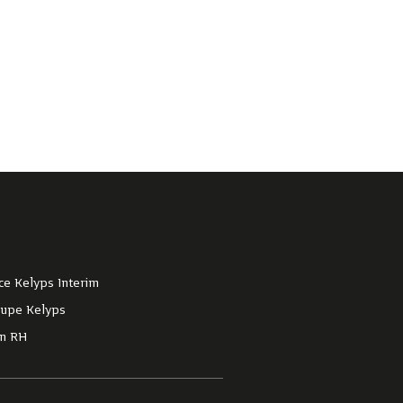
ce Kelyps Interim
oupe Kelyps
an RH