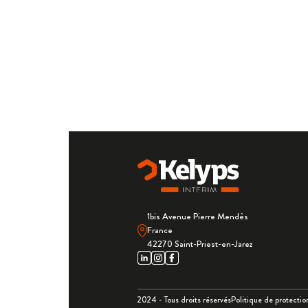
1bis Avenue Pierre Mendès
France
42270 Saint-Priest-en-Jarez
2024 - Tous droits réservés
Politique de protecti